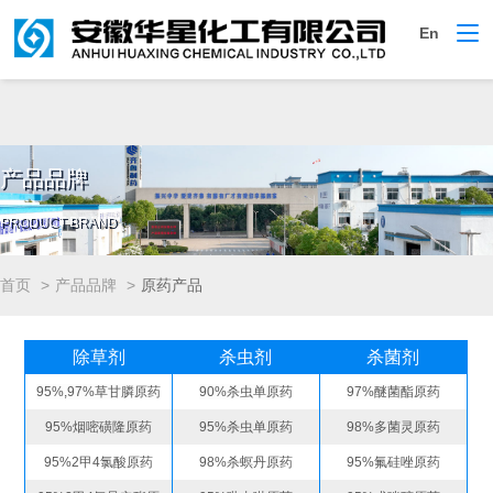
云顶国际·(中国)唯一官方网
En
切
站
换
导
航
产品品牌
PRODUCT BRAND
首页
产品品牌
原药产品
除草剂
杀虫剂
杀菌剂
95%,97%草甘膦原药
90%杀虫单原药
97%醚菌酯原药
95%烟嘧磺隆原药
95%杀虫单原药
98%多菌灵原药
95%2甲4氯酸原药
98%杀螟丹原药
95%氟硅唑原药