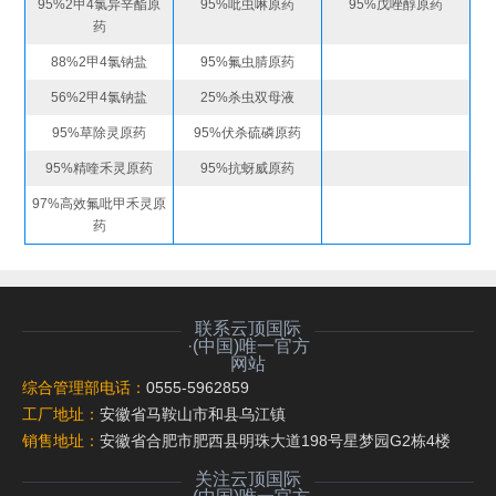
95%2甲4氯异辛酯原
95%吡虫啉原药
95%戊唑醇原药
药
88%2甲4氯钠盐
95%氟虫腈原药
56%2甲4氯钠盐
25%杀虫双母液
95%草除灵原药
95%伏杀硫磷原药
95%精喹禾灵原药
95%抗蚜威原药
97%高效氟吡甲禾灵原
药
联系云顶国际
·(中国)唯一官方
网站
综合管理部电话：
0555-5962859
工厂地址：
安徽省马鞍山市和县乌江镇
销售地址：
安徽省合肥市肥西县明珠大道198号星梦园G2栋4楼
关注云顶国际